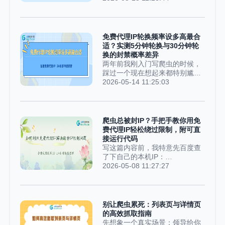
得能急死人，有时候几十秒过去
据。为了避免本机IP被网站封
了，一点数据都返回不了。而小
禁，他找了一批免费代理IP凑合
李写的代码，就跟个死等的愣头
用。可实测完延迟直接心态炸
青似的，一直傻等着对方响应，
裂：最慢的代理延迟能飙到800
免费代理IP轮换频率设多高最合
线程被死死占住，一个请求没处
毫秒，就算是最快的，也要五百
适？实测5分钟轮换与30分钟轮
理完，后面的请求就跟...
多毫秒。无奈之下老张只能自我
换的封禁概率差异
安慰：慢就慢一点吧，免费凑活
两年前我刚入门写爬虫的时候，
能用，总比直接被封IP、爬取中
踩过一个现在想起来都特别尴尬
断要强。之后他写了一段最基础
的低级错误。那时候要爬一个电
2026-05-14 11:25:03
的循环代码：逐个读取商品链
商平台的商品价格，当时脑子一
接，通过代理发送请求，等接口
根筋，听别人说代理IP换得越
完全返回结果、处理完毕，再执
勤、越不容易被风控盯上。我二
行下一个请求。结果上线运行
话不说，直接把IP轮换间隔设成
爬虫总被封IP？手把手教你用免
后，效率低得离谱。单次请求算
了两分钟一次。结果整整跑了一
费代理IP轻松绕过限制，附可直
上代理延迟、网络响应、数据
个下午，代理池里一百多个免费
接运行代码
处...
IP全军覆没，全都被封了，最后
写这篇内容前，我特意先百度查
连目标网站首页都彻底打不开。
了下自己的本机IP：
也是踩了这次大亏我才彻底明白
113.57.xx.xx。接着随手跑了十
2026-05-08 11:27:27
一个真相：代理IP轮换得太快，
秒爬虫，再刷新百度页面，直接
反而更容易被平台封禁。为啥频
弹出提示：您的访问频率异常，
繁换IP反而掉进陷阱？绝大多数
请稍后再试。不用多想，我的IP
新手都跟我当初想法一样：一个
直接被封禁了。做爬虫的应该都
别让爬虫累死：列表页与详情页
IP用久了肯定会被系统盯上，那
懂这种无奈：哪怕你的代码写得
的高效抓取指南
我勤快点换，不就安...
再工整、逻辑再完美，只要对方
先想象一个真实场景：领导给你