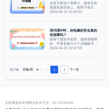
题，掏钱之前一定要挨个...
爬系统盯上了，我服务器的IP，
先给大家说个真事儿，就发生在
直接被拉黑了。说真的，那种感
我朋友老张身上。前阵子他天天
觉就跟去超市买东西似的，你刚
跟我抱怨，说家里网速慢得离
2026-04-15 10:59:02
迈进门，保安就拦着你不让进，
谱，看个电视都卡得不行，画面
还甩给你一句：“先生，你今天都
一顿一顿的，快把人逼疯了。他
来20回了，不能再让你进了。”可
自己折腾了好几天，路由器换了
我冤啊！我这爬虫也没干啥坏
新的，网线也重新插了好几遍，
用代理IP时，你电脑的安全真的
事，就是想爬点公开的新闻标
查来查去，啥问题都没找着，网
有保障吗？
题，做个简单的舆情分析而已...
速该慢还是慢。后来有天晚上，
我有个朋友叫老张，做跨境电商
他实在不死心，无意间登了路由
的，手里管着几十个店铺账号。
器的后台，一看直接懵了——都
懂行的都知道，为了不让平台检
2026-04-10 10:07:59
深更半夜了，家里没人上网、没
测到这些账号有关联，必须用代
人看电视，路由器的流量却跑得
理IP——每个账号走不同的IP，
飞快，跟白天大家都在用网似
这在行业里就是常规操作，没什
的。他这才反应过来，自己家的
么稀奇的。结果上周，他给我打
网络，说不定正偷偷给别人“打
共17条
上一页
下一页
电话，声音都发颤，语气急得不
1
2
工”呢，只是他一直被蒙在鼓里。
行：“完了完了，我其中一个店铺
他到最后都没明白，罪魁...
的登录信息被人盗了，黑客直接
把收款账户给改了！还好我发现
得早，没亏多少，但我实在想不
通啊，代理IP不是用来隐藏真实
IP的吗？怎么反而出了事？”我一
听就大概猜到问题在哪了，问
互联网虚拟专用网业务许可证：B1-20181940
他：“你用的那个代理客户端，是