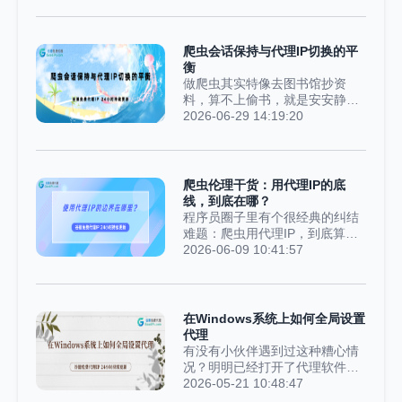
手，耐心看完。能帮你避开90%
问。刚入门写爬虫那会儿，我就
的坑，少走超多弯路。一、先搞
踩过这个大坑。当时我打算抓取
懂：免费代理，真的是“免费福
某天气网站的历史数据，也就几
爬虫会话保持与代理IP切换的平
利”吗？很多新手都默认一个想
千页内容，我心里笃定这事轻轻
衡
法：网上的免费代理，...
松松就能搞定。谁成想代码才运
做爬虫其实特像去图书馆抄资
行三分钟，网站直接返回403禁
料，算不上偷书，就是安安静静
止访问。我一头雾水，换了个IP
把书页里的内容誊下来。可管理
2026-06-29 14:19:20
重新启动程序，结果这次坚持了
员一点都不傻，要是总蹲在同一
五分钟又被封了。后来我才慢慢
个书架，短时间内反复翻看同一
想通，网站根本不会纠结你的代
本书，次数一多，铁定把你当成
码写得规不规范，平台只盯着一
存心搞事的人赶出去。摆在眼前
爬虫伦理干货：用代理IP的底
件事：同一个IP短时间内发送请
的是两个矛盾的难题：一方面要
线，到底在哪？
求太多。普通人查看天气，不可
稳住身份，不用每次进门反复登
程序员圈子里有个很经典的纠结
能一分钟刷新几百次...
记核对，也就是我们常说的会话
难题：爬虫用代理IP，到底算不
保持；另一方面还要隐藏行踪，
算违规、算不算作弊？之前有个
2026-06-09 10:41:57
不能让管理员认出前后是同一个
叫小李的程序员，就碰到了这个
人，靠的就是切换代理IP。偏偏
现实问题。他接了个私单，帮一
这两件事，天生就互相掣肘。先
家小型电商公司爬竞品的商品售
说会话保持到底是什么意思。不
价和款式数据。对方网站风控很
在Windows系统上如何全局设置
少网站都没有长期记忆，每跳转
严，本地IP爬几次就直接被封，
代理
一个新页面，都会确认访客身
根本没法正常采集。身边同事立
有没有小伙伴遇到过这种糟心情
份，而Cookie就相当于...
马给他出主意：直接上代理IP
况？明明已经打开了代理软件，
池，IP轮番切换，网站根本查不
浏览器也能正常刷网站、看内容
2026-05-21 10:48:47
出来。但小李心里一直犯嘀咕：
了，可一打开命令行想装个