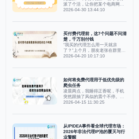
网站运维稍微懂点技术，几秒内
派了个活，让你把某个电商网站
就能察觉同一个IP在疯狂发起请
上所有商品的名称和价格都抓下
2026-04-30 13:44:10
求，反手一个403封禁，直接让
来。这个网站结构很常规——一
爬虫彻底罢工。今天就跟大家好
个商品列表页，每页放20个商
好聊一聊，怎么用免费代理IP破
品，点进去就是每个商品的详情
解这个难题。我拿谷德免费代理
页，没啥复杂的。你信心满满，
买付费代理前，这7个问题不问清
当实操案例，全程附带能直接复
二话不说就写了个爬虫：先请求
楚，千万别付钱
制运行的Python代码，新手也能
列表页，把20个商品的详情页链
“我买的代理怎么用一天就凉
看懂上手。IP被封，到底是什
接解析出来，然后一个个点进去
了？”上个月，朋友老张在群里吐
么...
访问，拿到价格就保存起来。结
槽，还甩了张聊天记录。他花89
2026-04-20 10:17:10
果呢？跑了一整个晚上，才爬了
块买的号称“高速稳定”的代理，
几千条数据，而网站上的商品足
第二天就彻底连不上。客服倒是
足有几十万件。按这个速度，估
回得快：“节点维护，等一
计得爬到下个季度，你都要被爬
等。”结果等到第三天，群直接解
如何将免费代理用于低优先级的
虫熬秃了。问题到底出在哪？其
散，官网都打不开了。这种事真
爬虫任务
实很简单：你的爬虫大部分时间
不是个例。代理ip这行水本来就
凌晨两点，我睡得正香呢，手机
都在“摸鱼等待”。请求...
深，交钱就翻车的天天都有。问
突然跟抽了风似的震个不停。迷
题出在哪？说白了，大部分人买
迷糊糊睁开眼一看，好家伙，是
2026-04-15 11:30:25
的时候就看俩事儿：多少钱？速
爬虫监控报警——我那跑了好几
度快不快？ 问完就直接付款。这
天的爬虫程序，又挂了。没办
跟租房子一个道理，你只问房租
法，只能爬起来开电脑，点开日
多少、多大面积，水电通不通、
志一看，一排红字扎得人眼
从IPIDEA事件看全球代理市场：
靠不靠谱、会不会随时跑路都不
疼：“HTTP 403 Forbidden”。懂
2026年非法代理IP池的覆灭与行
管，不踩坑才怪。下面这7个问
行的都知道，这就是被对方的反
业警醒