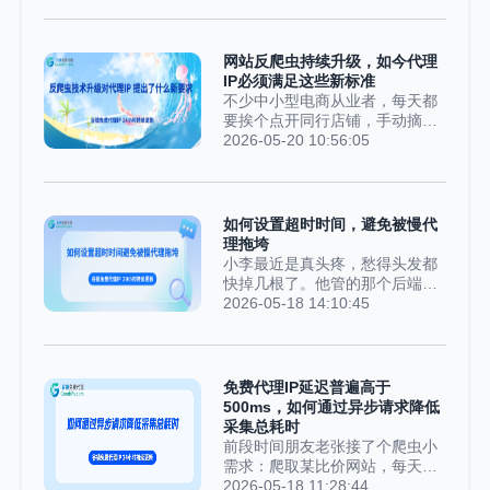
靠换IP躲过网站限制，这真的没
Python包（比如用pip命令），或
问题吗？算是正规操作还是投机
者点开某些需要联网的桌面软
取巧？做爬虫的人，到底该守住
件，就直接卡壳——要么报“网络
网站反爬虫持续升级，如今代理
什么样的边界？其实这是所有爬
超时”，要么显示“无法下载”，怎
IP必须满足这些新标准
虫从业者都会遇到的困惑。首先
么弄都连不上网。这时候你才恍
不少中小型电商从业者，每天都
要明确一点：代理IP...
然大悟：原来代理不是“打开软件
要挨个点开同行店铺，手动摘抄
就万事大吉、全电脑都能用”的，
商品定价、库存数量，再整理录
2026-05-20 10:56:05
里面还有点小门道。不过大家别
入自家表格里。天天重复这种机
慌，Windows上的“全局代理”，
械活，时间久了谁都熬不住。后
看着好像挺复杂，其实搞懂原理
来听圈内朋友建议，搭建爬虫搭
之后，操作起来也就三五步，一
配代理IP采集数据，既能省时又
如何设置超时时间，避免被慢代
点都不难，跟着我一步步来就
省力，一开始用着确实顺风顺
理拖垮
行。先搞懂：为啥代理软件开
水，安稳跑了整整一个月。可没
小李最近是真头疼，愁得头发都
了，有些程序还是不认？很...
过多久麻烦接踵而至，爬虫频繁
快掉几根了。他管的那个后端服
连接失败，要么页面一片空白加
务，之前一直跑得顺风顺水，没
2026-05-18 14:10:45
载不出内容，时不时还直接弹出
出过啥大毛病。可自从对接了一
人机验证弹窗。就算咬牙换上价
个第三方数据接口，系统就跟中
位更高的代理服务，顶多安稳几
了邪似的，时不时就“卡死”——
天，很快又再次出现各种限制拦
用户反馈说页面半天打不开，运
免费代理IP延迟普遍高于
截。很多人都纳闷，明明全程都
维那边的告警短信更是一条接一
500ms，如何通过异步请求降低
在用代理隐藏本机网络，怎么还
条，响得他心发慌。他查来查
采集总耗时
是轻轻松松就被平台...
去，熬了两个通宵，总算找到问
前段时间朋友老张接了个爬虫小
题根源了：罪魁祸首就是那个第
需求：爬取某比价网站，每天要
三方接口的代理服务器，响应慢
批量采集一万个商品的价格数
2026-05-18 11:28:44