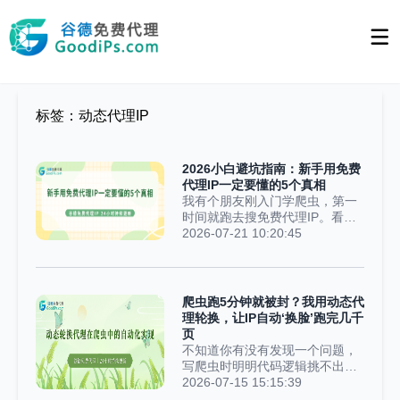
标签：动态代理IP
2026小白避坑指南：新手用免费
代理IP一定要懂的5个真相
我有个朋友刚入门学爬虫，第一
时间就跑去搜免费代理IP。看着
网页上密密麻麻的IP地址，他瞬
2026-07-21 10:20:45
间觉得捡到宝了——不用花钱、
随便套用，直接美滋滋写进代码
里跑任务。结果可想而知：挂机
跑了一整晚，有效数据没抓到几
爬虫跑5分钟就被封？我用动态代
条，第二天一早打开软件，直接
理轮换，让IP自动‘换脸’跑完几千
傻眼，平台账号被彻底封禁了。
页
他当时特别疑惑地问我：“代理IP
不知道你有没有发现一个问题，
不就是换个网络地址吗？怎么还
写爬虫时明明代码逻辑挑不出毛
会把账号搞封？”这个问题，真的
病，可程序爬到半路突然报错，
2026-07-15 15:15:39
建议所有第一次接触代理IP的新
甚至刚启动就被网站直接拒绝访