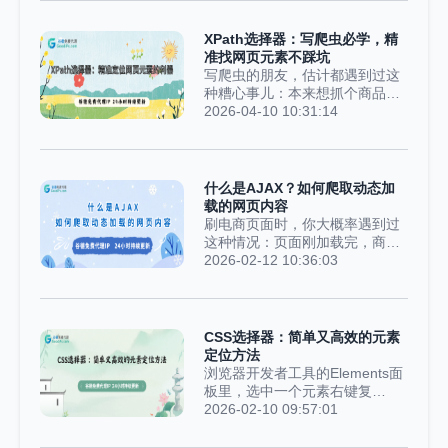
无效数据混进去算均值，得出奇
比如，你在淘宝搜“运动鞋”，筛
葩结果一点都不奇怪。这就是做
选价格、挑销量排序，页面内容
XPath选择器：写爬虫必学，精
爬虫和数据分析最常见的坑：数
明明变了，但浏览器也没转圈重
准找网页元素不踩坑
据倒是爬下来了，但压根没做清
新加载，一秒就切换好了。其实
写爬虫的朋友，估计都遇到过这
洗处理。今...
这背后，都有一个“幕后大佬”在
种糟心事儿：本来想抓个商品价
帮忙——它就是AJAX。很多人一
格，结果爬回来一堆乱七八糟的
2026-04-10 10:31:14
听这个名字就头大，觉得是高深
广告；更坑的是，好不容易写好
的技术，其实一点都不复杂。
的代码，没跑两天，网站一改
AJAX：不用刷新页面，也能更新
版，所有选择器全失效，白忙活
内容AJAX的全称是
一场。其实不用愁，这种时候，
什么是AJAX？如何爬取动态加
Asynchronous JavaScript and
XPath就能救场——它就是专门
载的网页内容
XML，翻译过来是“异步的
用来精准定位网页元素的“神
刷电商页面时，你大概率遇到过
JavaScript和XML”。名字看着唬
器”。先给大家讲个我自己的真实
这种情况：页面刚加载完，商品
人，但用大白...
经历上个月，我想爬一个电商网
列表处只有一个不停转动的加载
2026-02-12 10:36:03
站的商品信息，一开始用CSS选
动画，等个一两秒，一排排商品
择器写了几行代码，试了试，能
卡片才突然“冒”出来。全程没点
正常运行，数据也顺利抓下来
刷新，新内容却凭空出现，这种
了，当时还挺开心。结果呢？才
不用重载页面就能局部更新的“黑
CSS选择器：简单又高效的元素
过了三天，网站前端改了个版，
科技”，背后其实就是AJAX在发
定位方法
我再运行代码，直接报错，啥数
力——它不是什么高深莫测的新
浏览器开发者工具的Elements面
据都抓不到了。后来一查才知...
技术，却成了很多爬虫新手的“拦
板里，选中一个元素右键复
路虎”。AJAX到底是什么？说白
制“Copy selector”，得到的就是
2026-02-10 09:57:01
了就是“异步偷懒术”很多人一看
CSS选择器。它比XPath简短，
到AJAX（Asynchronous
比正则表达式好懂，不管是前端