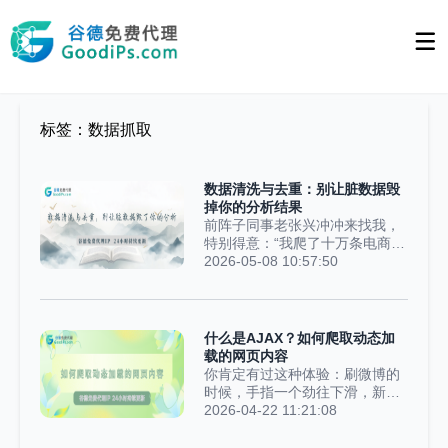
标签：数据抓取
数据清洗与去重：别让脏数据毁
掉你的分析结果
前阵子同事老张兴冲冲来找我，
特别得意：“我爬了十万条电商商
品数据，这下可以好好做价格行
2026-05-08 10:57:50
情分析了！”结果隔天他就一脸郁
闷跑过来吐槽：“我算出来商品平
均价格才两毛钱，这明显离谱到
家了，肯定是数据出问题了。”我
什么是AJAX？如何爬取动态加
帮他把原始数据拉出来一看，瞬
载的网页内容
间就懂了：十万条数据里，三万
你肯定有过这种体验：刷微博的
条是完全重复的，还有两万条关
时候，手指一个劲往下滑，新的
键字段空空如也。更离谱的是不
帖子就自动冒出来了，整个过程
2026-04-22 11:21:08
少价格栏写着“暂无报价”“价格面
中，页面没刷新，地址栏也没
议”这类文字。把这些乱七八糟的
变，但就是能看到更多内容。再