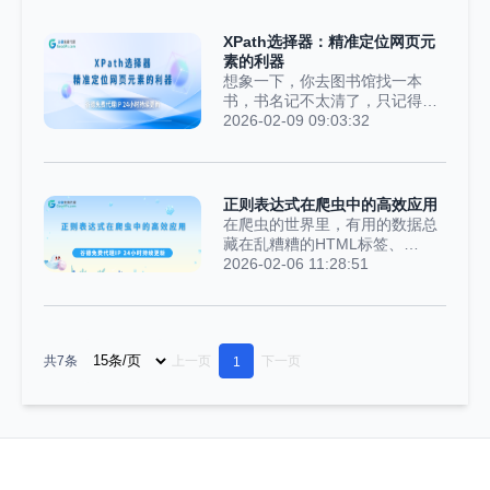
JavaScript and XML）的全称就
开发还是自动化测试，都能用得
头疼，其实不用死记概念，它本
上。搞懂它的用法，既能精准找
XPath选择器：精准定位网页元
质就是一套“组合技术拳”，核心
到页面元素，又能提高效率。核
素的利器
就一个关键点：异步。咱们用生
心语法：简单到一看就会CSS选
想象一下，你去图书馆找一本
活化的场景类比一下就懂了：...
择器的规则其实就那么几个，特
书，书名记不太清了，只记得它
别好记：点号‘.’对应class，比
在三楼、靠窗的位置，是红色封
2026-02-09 09:03:32
如’.nav’就是找所有class为nav的
皮，放在第三排书架的第五本。
元素；井号‘#’对应id，比
这种层层锁定、一步一步缩小范
如’#username’就是找id为
围的找法，就是XPath的核心逻
username的元素；空格表示“后
辑——用一套路径表达式，在网
正则表达式在爬虫中的高效应用
代元素”，比如’.nav li’就是找.nav
页的HTML文档里“导航”，就像用
在爬虫的世界里，有用的数据总
下面所有的li；大于号’>’表示“直
GPS定位一样，能精准找到你想
藏在乱糟糟的HTML标签、
接子元素”，比如’.nav > li’...
要的任何一个网页元素。从CSS
JavaScript代码或者JSON字符串
2026-02-06 11:28:51
选择器到XPath：复杂场景见真
里。想要精准的获取到自己需要
章很多刚入门的开发者，都习惯
的数据不是一件很容易的事情，
用CSS选择器。比如想找文章标
不过正则表达式就像一把精准的
题，写个.article h2就搞定了，简
小手术刀，很容易就能把想要的
单又好懂。但一旦遇到复杂的网
共7条
上一页
下一页
数据抠出来。因此，学会它的正
1
页结构，CSS就有点“力不从
确用法，爬虫的效率能直接提升
心”了。举个例子：要找到“第三
一个档次。为什么爬虫离不了正
个表格的第二行里，带‘error’...
则？大家常用的BeautifulSoup、
XPath确实用着顺手，但它们有
个特点：要先把整个网页的DOM
结构解析出来。要是碰上一个