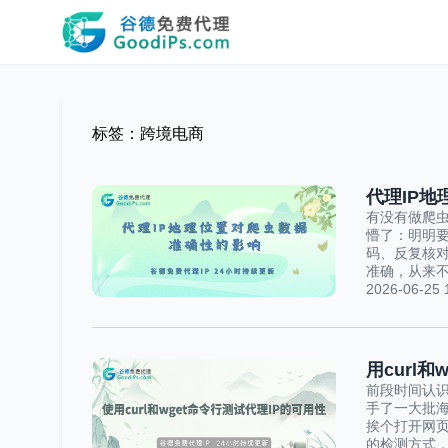
标签：跨境电商
代理IP
有没有做爬
懵了：明明
码、反复核
准确，从来不
2026-06-25 
用curl
前段时间认
手了一大批海
挨个打开网
的检测方式，