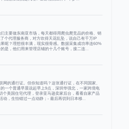
他们主要做东南亚市场，每天都得用爬虫爬竞品的价格、销
了个代理服务商，对方吹得天花乱坠，说自己有千万IP
果呢？理想很丰满，现实很骨感。数据采集成功率连60%
是，他们用来管理店铺的十几个账号，接二连...
互联网的通行证。但你知道吗？这张通行证，在不同国家、
商
的一个普通早晨说起早上9点，深圳华强北，一家
跨境电
先切个美国住宅代理，登录亚马逊卖家后台，看看自家产品
动，生怕错过一点动静；- 最后再切到日本移...