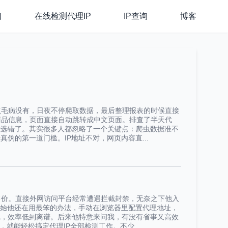
口
在线检测代理IP
IP查询
博客
点毛病没有，日夜不停爬取数据，最后整理报表的时候直接
商品信息，页面直接自动跳转成中文页面。排查了半天代
置选错了。其实很多人都忽略了一个关键点：爬虫数据准不
伪的第一道门槛。IP地址不对，网页内容直...
售价。直接外网访问平台经常遭遇拦截封禁，无奈之下他入
开始他还在用最笨的办法，手动在浏览器里配置代理地址，
完，效率低到离谱。后来他特意来问我，有没有省事又高效
，就能轻松搞定代理IP全部检测工作。不少...