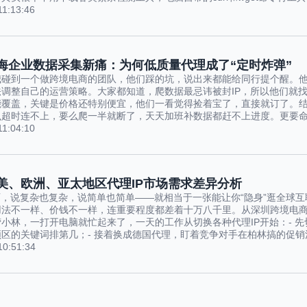
11:13:46
出海企业数据采集新痛：为何低质量代理成了“定时炸弹”
我碰到一个做
跨境电商
的团队，他们踩的坑，说出来都能给同行提个醒。
调整自己的运营策略。大家都知道，爬数据最忌讳被封IP，所以他们就找
能覆盖，关键是价格还特别便宜，他们一看觉得捡着宝了，直接就订了。结
超时连不上，要么爬一半就断了，天天加班补数据都赶不上进度。更要命的
11:04:10
北美、欧洲、亚太地区代理IP市场需求差异分析
西，说复杂也复杂，说简单也简单——就相当于一张能让你“隐身”逛全球
用法不一样、价钱不一样，连重要程度都差着十万八千里。从深圳
跨境电
小林，一打开电脑就忙起来了，一天的工作从切换各种代理IP开始：- 
区的关键词排第几；- 接着换成德国代理，盯着竞争对手在柏林搞的促销活
10:51:34