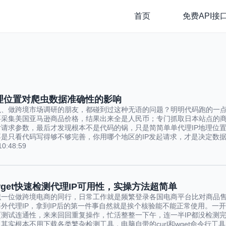
首页
免费API接
地理位置对爬虫数据准确性的影响
虫、做跨境市场调研的朋友，都碰到过这种无语的问题？明明代码跑的一
要采集美国亚马逊商品价格，结果出来全是人民币；专门抓取日本站点的
对请求参数，最后才发现根本不是代码的锅，只是简简单单代理IP地理位
是只看代码写得够不够完善，你用哪个地区的IP发起请求，才是决定数据真
10:48:59
和wget快速检测代理IP可用性，实操方法超简单
识一位做
跨境电商
的同行，日常工作就是频繁登录各国电商平台比对商品
外代理IP，拿到IP后的第一件事自然就是挨个核验能不能正常使用。一
页测试连通性，来来回回重复操作，忙活整整一下午，连一半IP都没检测
其实根本不用下载各类繁杂检测工具，电脑自带的curl和wget命令行工具