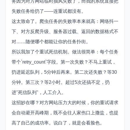
务因为对方网站临时抽风失败了，而我的系统直接把
失败任务给扔了——连重试都没有。
这太致命了。爬虫任务的失败率本来就高：网络抖一
下、对方反爬升级、服务器过载、返回的数据格式不
对……随便哪个都能让你的任务扑街。
所以我加了个重试死信机制。做法很简单：每个任务
带个`retry_count`字段。第一次失败？不马上重试，
扔进延迟队列，5分钟后再来。第二次还失败？等30
分钟。第三次？等2小时。超过5次还搞不定，扔
进"死信队列"，人工介入。
这招妙在哪？对方网站压力大的时候，你的重试请求
会自动避开高峰期，既不会往人家伤口上撒盐，也提
高了自己的成功率。说白了，就是会看脸色。