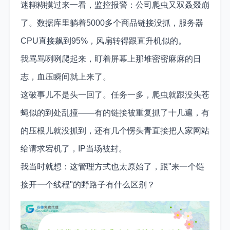
迷糊糊摸过来一看，监控报警：公司爬虫又双叒叕崩
了。数据库里躺着5000多个商品链接没抓，服务器
CPU直接飙到95%，风扇转得跟直升机似的。
我骂骂咧咧爬起来，盯着屏幕上那堆密密麻麻的日
志，血压瞬间就上来了。
这破事儿不是头一回了。任务一多，爬虫就跟没头苍
蝇似的到处乱撞——有的链接被重复抓了十几遍，有
的压根儿就没抓到，还有几个愣头青直接把人家网站
给请求宕机了，IP当场被封。
我当时就想：这管理方式也太原始了，跟"来一个链
接开一个线程"的野路子有什么区别？